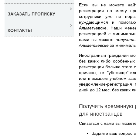
Если вы не можете найт
регистрации по месту п
ЗАКАЗАТЬ ПРОПИСКУ
сотрудники уже не перв
нуждающимся и помогаю
Альметьевске. Наши мене
КОНТАКТЫ
регистрацией с минимальн
нами вы можете
получить
Альметьевске
за минимальн
Иностранный гражданин мож
без каких либо особенных
регистрации больше этого 
причины, т.е. "убежище" и
или в высшем учебном зав
уведомление-регистрация
дней до 12 мес. без каких л
Получить временную 
для иностранцев
Связаться с нами вы может
Задайте ваш вопрос в